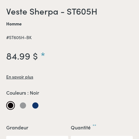
Veste Sherpa - ST605H
Homme
#ST605H-BK
84.99 $
En savoir plus
Couleurs :
Noir
Noir
Gris
Bleu
marin
**
Grandeur
Quantité