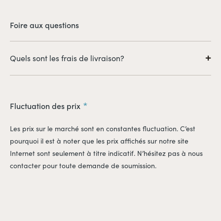
Foire aux questions
Quels sont les frais de livraison?
Il est à noter que les frais de livraison sont en sus. Ceux-ci
seront calculés au moment du paiement, selon les coûts liés à
l'expédition des produits (adresses de livraison, quantités
Fluctuation des prix
expédiées, etc.).
Les prix sur le marché sont en constantes fluctuation. C’est
pourquoi il est à noter que les prix affichés sur notre site
Internet sont seulement à titre indicatif. N’hésitez pas à nous
contacter pour toute demande de soumission.