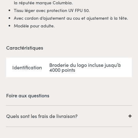
la réputée marque Columbia.
Tissu léger avec protection UV FPU 50.
Avec cordon d’ajustement au cou et ajustement à la tête.
Modèle pour adulte.
Caractéristiques
Broderie du logo incluse jusqu’à
Identification
4000 points
Foire aux questions
Quels sont les frais de livraison?
Il est à noter que les frais de livraison sont en sus. Ceux-ci
seront calculés au moment du paiement, selon les coûts liés à