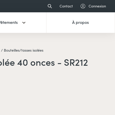
Contact
Connexion
Vêtements
À propos
 /
Bouteilles/tasses isolées
olée 40 onces - SR212