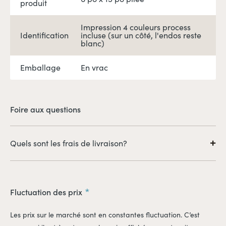
produit
Impression 4 couleurs process
Identification
incluse (sur un côté, l'endos reste
blanc)
Emballage
En vrac
Foire aux questions
Quels sont les frais de livraison?
Il est à noter que les frais de livraison sont en sus. Ceux-ci
seront calculés au moment du paiement, selon les coûts liés à
l'expédition des produits (adresses de livraison, quantités
Fluctuation des prix
expédiées, etc.).
Les prix sur le marché sont en constantes fluctuation. C’est