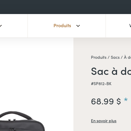
Produits
Produits /
Sacs /
À d
Sac à d
#SP812-BK
68.99 $
En savoir plus