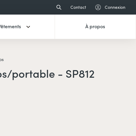
Contact
Connexion
Vêtements
À propos
os
os/portable - SP812