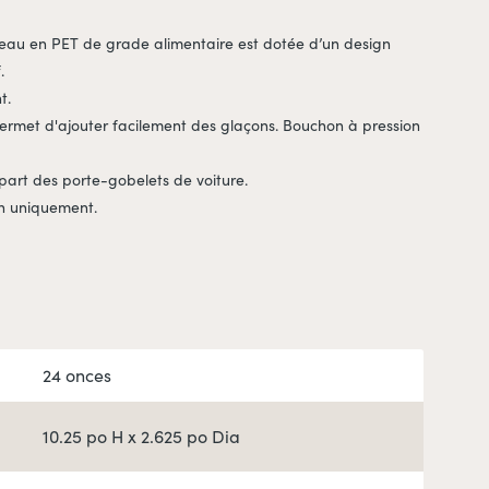
d’eau en PET de grade alimentaire est dotée d’un design
.
t.
permet d'ajouter facilement des glaçons. Bouchon à pression
part des porte-gobelets de voiture.
n uniquement.
24 onces
10.25 po H x 2.625 po Dia