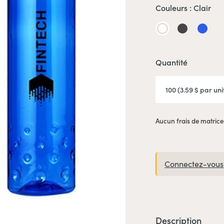
Couleurs :
Clair
Clair
Noir
Bleu
fumé
Quantité
Aucun frais de matrice
Connectez-vous
Description