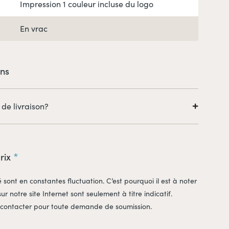
Impression 1 couleur incluse du logo
En vrac
ons
 de livraison?
 frais de livraison sont en sus. Ceux-ci seront calculés au
elon les coûts liés à l'expédition des produits (adresses
s expédiées, etc.).
prix
é sont en constantes fluctuation. C’est pourquoi il est à noter
sur notre site Internet sont seulement à titre indicatif.
 contacter pour toute demande de soumission.