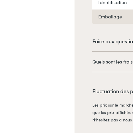
Identification
Emballage
Foire aux questi
Quels sont les frais
Il est à noter que les
moment du paiement, s
de livraison, quantité
Fluctuation des 
Les prix sur le march
que les prix affichés 
N’hésitez pas à nous