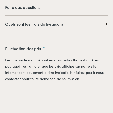
Foire aux questions
Quels sont les frais de livraison?
Il est à noter que les frais de livraison sont en sus. Ceux-ci
seront calculés au moment du paiement, selon les coûts liés à
l'expédition des produits (adresses de livraison, quantités
Fluctuation des prix
expédiées, etc.).
Les prix sur le marché sont en constantes fluctuation. C’est
pourquoi il est à noter que les prix affichés sur notre site
Internet sont seulement à titre indicatif. N’hésitez pas à nous
contacter pour toute demande de soumission.